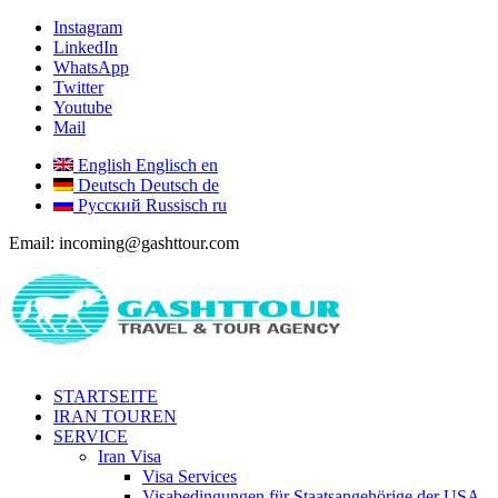
Instagram
LinkedIn
WhatsApp
Twitter
Youtube
Mail
English
Englisch
en
Deutsch
Deutsch
de
Русский
Russisch
ru
Email: incoming@gashttour.com
STARTSEITE
IRAN TOUREN
SERVICE
Iran Visa
Visa Services
Visabedingungen für Staatsangehörige der USA,