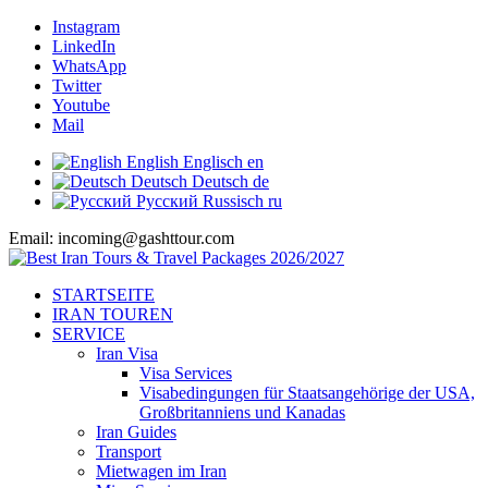
Instagram
LinkedIn
WhatsApp
Twitter
Youtube
Mail
English
Englisch
en
Deutsch
Deutsch
de
Русский
Russisch
ru
Email: incoming@gashttour.com
STARTSEITE
IRAN TOUREN
SERVICE
Iran Visa
Visa Services
Visabedingungen für Staatsangehörige der USA,
Großbritanniens und Kanadas
Iran Guides
Transport
Mietwagen im Iran