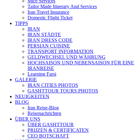
Mice Services
Tailor Made Itinerary And Services
Iran Travel Insurance
Domestic Flight Ticket
TIPPS
IRAN
IRAN STÄDTE
IRAN DRESS CODE
PERSIAN CUISINE
TRANSPORT INFORMATION
GELDWECHSEL UND WÄHRUNG
HOCHSAISON UND NEBENSAISON FÜR EINE
IRANREISE
Learning Farsi
GALERIE
IRAN CITIES PHOTOS
GASHTTOUR TOURS PHOTOS
NEUIGKEITEN
BLOG
Iran Reise-Blog
Reisenachrichten
ÜBER UNS
ÜBER GASHTTOUR
PRIJZEN & CERTIFICATEN
CEO BOTSCHAFT